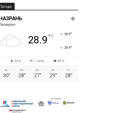
Погода
НАЗРАНЬ
Пасмурно
°
28.9
°
C
28.9
°
28.9
54 %
1.1kmh
89 %
ВС
ПН
ВТ
СР
ЧТ
30
°
28
°
27
°
29
°
28
°