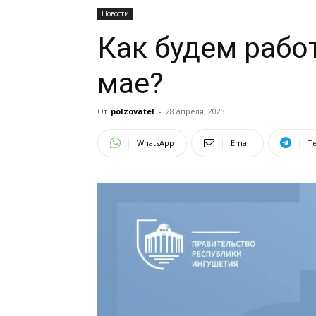
Новости
Как будем рабо
мае?
От
polzovatel
-
28 апреля, 2023
WhatsApp
Email
T