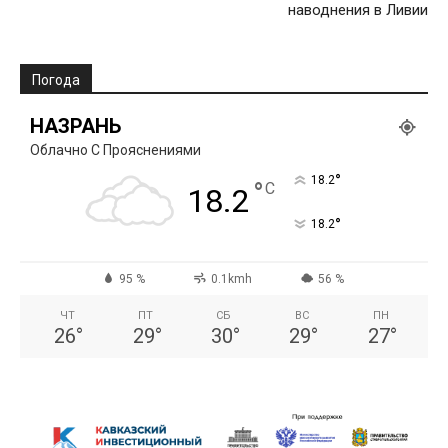
наводнения в Ливии
Погода
НАЗРАНЬ
Облачно С Прояснениями
°
18.2
°
C
18.2
°
18.2
95 %
0.1kmh
56 %
ЧТ
ПТ
СБ
ВС
ПН
26
°
29
°
30
°
29
°
27
°