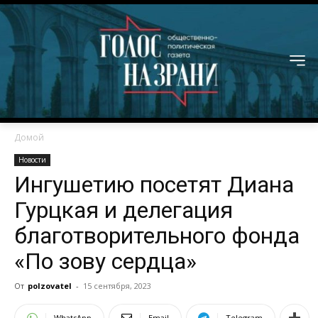
Домой
Новости
Ингушетию посетят Диана
Гурцкая и делегация
благотворительного фонда
«По зову сердца»
От
polzovatel
-
15 сентября, 2023
WhatsApp
Email
Telegram