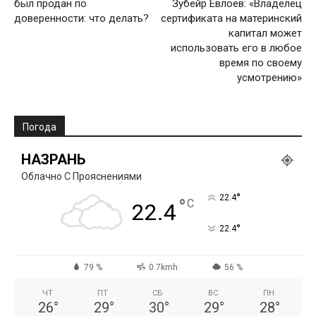
был продан по
Зубейр Евлоев: «Владелец
доверенности: что делать?
сертификата на материнский
капитал может
использовать его в любое
время по своему
усмотрению»
Погода
НАЗРАНЬ
Облачно С Прояснениями
°
22.4
°
C
22.4
°
22.4
79 %
0.7kmh
56 %
ЧТ
ПТ
СБ
ВС
ПН
26
°
29
°
30
°
29
°
28
°