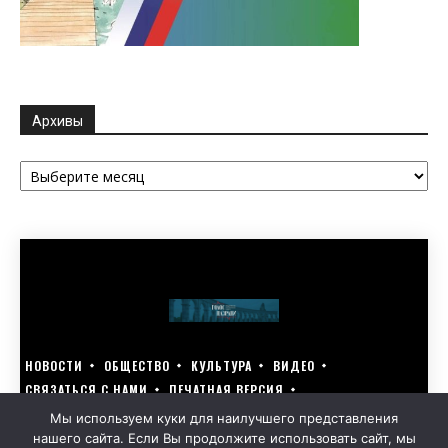
Архивы
Архивы
НОВОСТИ
ОБЩЕСТВО
КУЛЬТУРА
ВИДЕО
СВЯЗАТЬСЯ С НАМИ
ПЕЧАТНАЯ ВЕРСИЯ
ГОЛОСУЙ ЗА БЛАГОУСТРОЙСТВО СВОЕГО ГОРОДА 15–17 МАРТА
Мы используем куки для наилучшего представления
нашего сайта. Если Вы продолжите использовать сайт, мы
GOLOS-NAZRANI.RU ВСЕ ПРАВА ЗАЩИЩЕНЫ | РАЗРАБОТАНО KARTOEV.RU