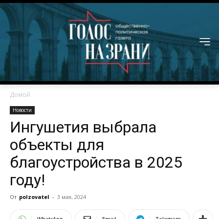
Домой
Новости
Ингушетия выбрала
объекты для
благоустройства в 2025
году!
От
polzovatel
-
3 мая, 2024
WhatsApp
Email
Telegram