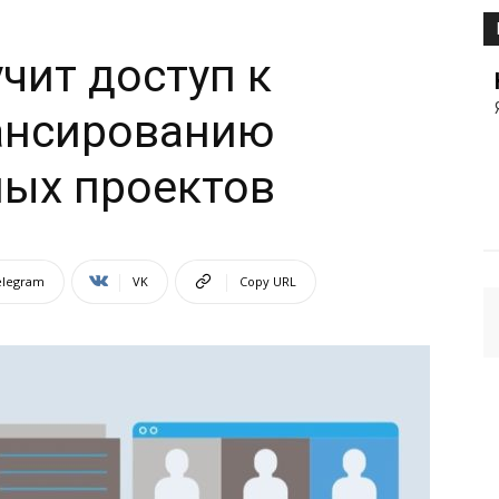
чит доступ к
ансированию
ных проектов
elegram
VK
Copy URL