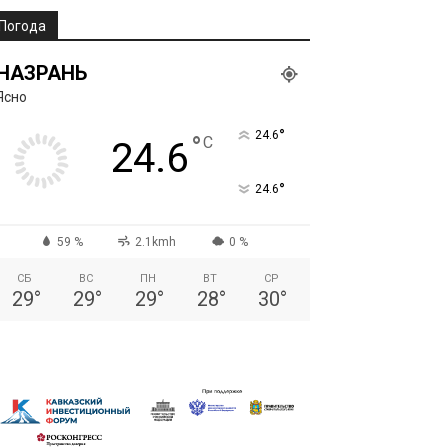
Погода
НАЗРАНЬ
Ясно
°
24.6
°
C
24.6
°
24.6
59 %
2.1kmh
0 %
СБ
ВС
ПН
ВТ
СР
29
°
29
°
29
°
28
°
30
°