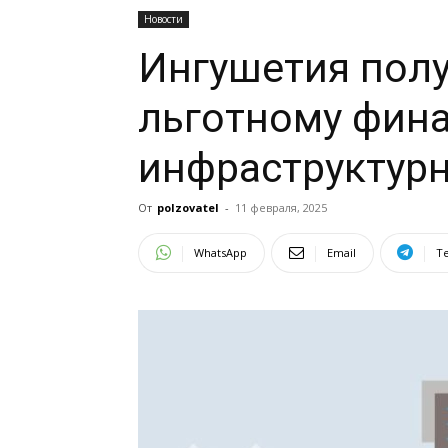
Новости
Ингушетия полу
льготному фин
инфраструктур
От
polzovatel
-
11 февраля, 2025
WhatsApp
Email
T