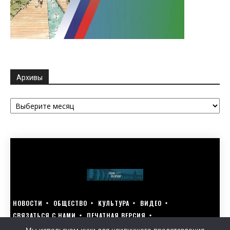
Архивы
Архивы
НОВОСТИ
ОБЩЕСТВО
КУЛЬТУРА
ВИДЕО
СВЯЗАТЬСЯ С НАМИ
ПЕЧАТНАЯ ВЕРСИЯ
ГОЛОСУЙ ЗА БЛАГОУСТРОЙСТВО СВОЕГО ГОРОДА 15–17 МАРТА