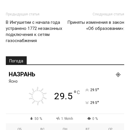
Предыдущая статья
Следующая статья
В Ингушетии с начала года
Приняты изменения в закон
устранено 1772 незаконных
«Об образовании»:
подключения к сетям
газоснабжения
Погода
НАЗРАНЬ
Ясно
°
29.5
°
C
29.5
°
29.5
50 %
1.9kmh
0 %
СБ
ВС
ПН
ВТ
СР