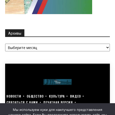
Архивы
Архивы
НОВОСТИ
ОБЩЕСТВО
КУЛЬТУРА
ВИДЕО
СВЯЗАТЬСЯ С НАМИ
ПЕЧАТНАЯ ВЕРСИЯ
ГОЛОСУЙ ЗА БЛАГОУСТРОЙСТВО СВОЕГО ГОРОДА 15–17 МАРТА
Мы используем куки для наилучшего представления
нашего сайта. Если Вы продолжите использовать сайт, мы