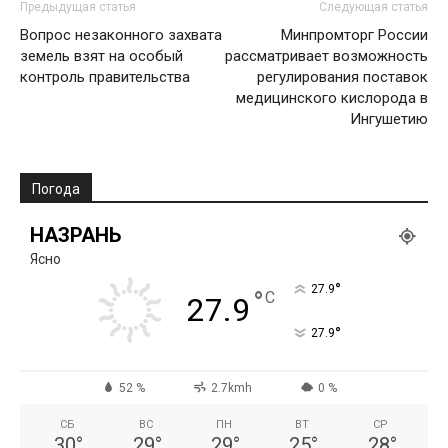
Предыдущая статья
Следующая статья
Вопрос незаконного захвата
Минпромторг России
земель взят на особый
рассматривает возможность
контроль правительства
регулирования поставок
медицинского кислорода в
Ингушетию
Погода
НАЗРАНЬ
Ясно
°
27.9
°
C
27.9
°
27.9
52 %
2.7kmh
0 %
СБ
ВС
ПН
ВТ
СР
30
°
29
°
29
°
25
°
28
°