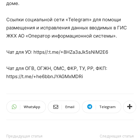
доме.
Ссылки социальной сети «Telegram» для помощи
размещения и исправления данных вводимых в ГИС
ЖКХ АО «Оператор информационной системы».
Чат для УО: https//:t.me/+8HZa3aJk5sNiM2E6
Чат для ОГВ, ОГЖН, ОМС, ФКР, ТУ, РР, ФКП:
https://t.me/+he6bbnJYAGMxMDRi
WhatsApp
Email
Telegram
Предыдущая статья
Следующая статья