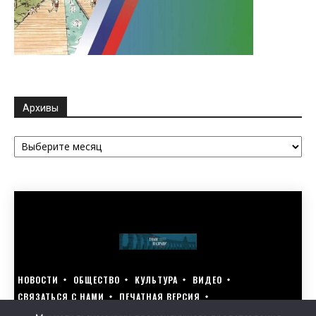
Архивы
Архивы
НОВОСТИ
ОБЩЕСТВО
КУЛЬТУРА
ВИДЕО
СВЯЗАТЬСЯ С НАМИ
ПЕЧАТНАЯ ВЕРСИЯ
ГОЛОСУЙ ЗА БЛАГОУСТРОЙСТВО СВОЕГО ГОРОДА 15–17 МАРТА