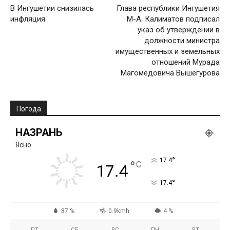
В Ингушетии снизилась
Глава республики Ингушетия
инфляция
М-А. Калиматов подписал
указ об утверждении в
должности министра
имущественных и земельных
отношений Мурада
Магомедовича Вышегурова
Погода
НАЗРАНЬ
Ясно
°
17.4
°
C
17.4
°
17.4
87 %
0.9kmh
4 %
ПТ
СБ
ВС
ПН
ВТ