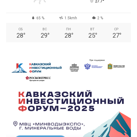
°
27.7
65 %
1.5kmh
2 %
СБ
ВС
ПН
ВТ
СР
28
°
29
°
28
°
25
°
27
°