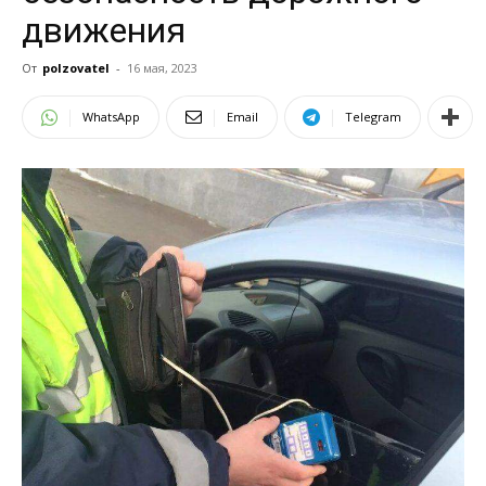
движения
От
polzovatel
-
16 мая, 2023
WhatsApp
Email
Telegram