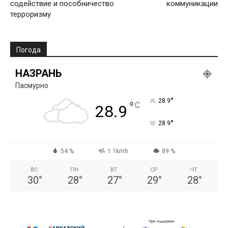
содействие и пособничество
коммуникации
терроризму
Погода
НАЗРАНЬ
Пасмурно
°
28.9
°
C
28.9
°
28.9
54 %
1.1kmh
89 %
ВС
ПН
ВТ
СР
ЧТ
30
°
28
°
27
°
29
°
28
°