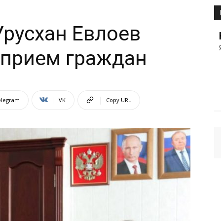
Урусхан Евлоев
 прием граждан
elegram
VK
Copy URL