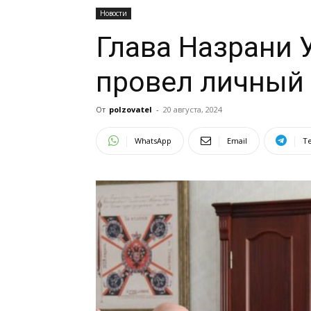
Новости
Глава Назрани 
провел личный
От
polzovatel
-
20 августа, 2024
WhatsApp
Email
T