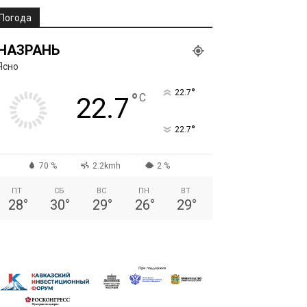
Погода
НАЗРАНЬ
Ясно
°
22.7
°
C
22.7
°
22.7
70 %
2.2kmh
2 %
ПТ
СБ
ВС
ПН
ВТ
28
°
30
°
29
°
26
°
29
°