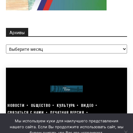
Архивы
Архивы
НОВОСТИ
ОБЩЕСТВО
КУЛЬТУРА
ВИДЕО
СВЯЗАТЬСЯ С НАМИ
ПЕЧАТНАЯ ВЕРСИЯ
ГОЛОСУЙ ЗА БЛАГОУСТРОЙСТВО СВОЕГО ГОРОДА 15–17 МАРТА
Мы используем куки для наилучшего представления
нашего сайта. Если Вы продолжите использовать сайт, мы
GOLOS-NAZRANI.RU ВСЕ ПРАВА ЗАЩИЩЕНЫ | РАЗРАБОТАНО KARTOEV.RU
будем считать что Вас это устраивает.