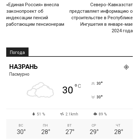
«Единая Россия» внесла
Северо-Кавказстат
законопроект об
представляет информацию о
индексации пенсий
строительстве в Республике
работающим пенсионерам
Ингушетия в январе-мае
2024 года
Погода
НАЗРАНЬ
Пасмурно
°
30
°
C
30
°
30
51 %
2.1kmh
89 %
ВС
ПН
ВТ
СР
ЧТ
30
°
28
°
27
°
29
°
28
°