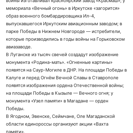
войны изготавливал красноярский завод «Красмаш»; у
мемориала «Вечный огонь» в Иркутске «загорится»
образ военного бомбардировщика Ил-4,
выпускавшегося Иркутским авиационным заводом; в
парке Победы в Нижнем Новгороде — истребители,
которые производились в годы войны на Горьковском
авиазаводе.
В Луганске из тысяч свечей создадут изображение
монумента «Родина-мать». «Огненные картины»
появятся на Саур-Могиле в ДНР. На площади Победы в
Калуге и перед Огнём Вечной Славы в Ставрополе
появятся изображения ордена Отечественной войны;
на площади Победы в Кызыле — Вечного огня; у
монумента «Узел памяти» в Магадане — орден
Победы.
В Ягодном, Эвенске, Сеймчане, Оле Магаданской
области единороссы организуют акции «Вахта
памяти».