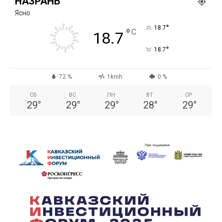
НАЗРАНЬ
Ясно
°
18.7
°
C
18.7
°
18.7
72 %
1kmh
0 %
СБ
ВС
ПН
ВТ
СР
29
°
29
°
29
°
28
°
29
°