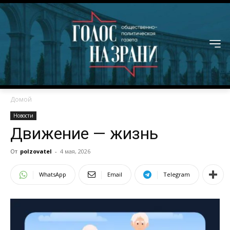
Домой
Новости
Движение — жизнь
От
polzovatel
-
4 мая, 2026
WhatsApp
Email
Telegram