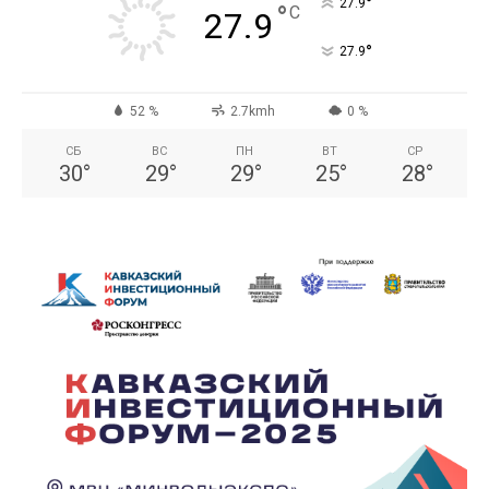
°
27.9
°
C
27.9
°
27.9
52 %
2.7kmh
0 %
СБ
ВС
ПН
ВТ
СР
30
°
29
°
29
°
25
°
28
°