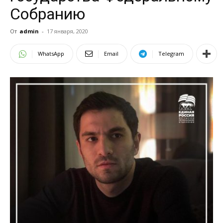
Собранию
От
admin
-
17 января, 2020
WhatsApp
Email
Telegram