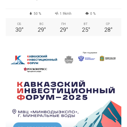
50 %
1.9kmh
0 %
СБ
ВС
ПН
ВТ
СР
30
°
29
°
29
°
25
°
28
°