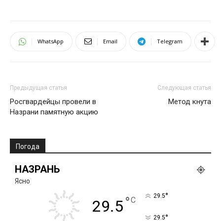
WhatsApp
Email
Telegram
Предыдущая статья
Следующая статья
Росгвардейцы провели в
Метод кнута
Назрани памятную акцию
Погода
НАЗРАНЬ
Ясно
°
29.5
°
C
29.5
°
29.5