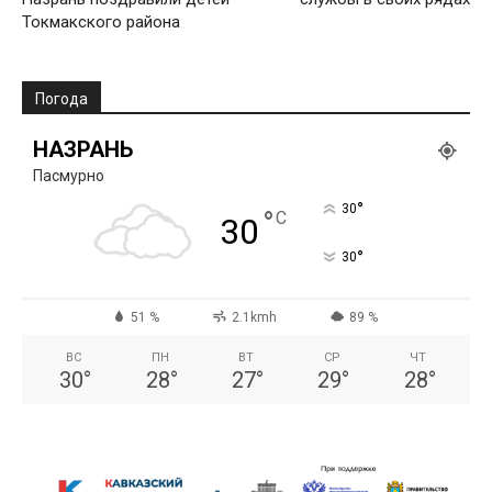
Токмакского района
Погода
НАЗРАНЬ
Пасмурно
°
30
°
C
30
°
30
51 %
2.1kmh
89 %
ВС
ПН
ВТ
СР
ЧТ
30
°
28
°
27
°
29
°
28
°