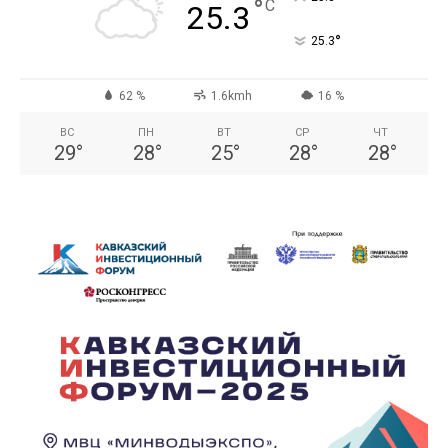
°
C
25.3
°
25.3
62 %
1.6kmh
16 %
ВС
ПН
ВТ
СР
ЧТ
29
°
28
°
25
°
28
°
28
°