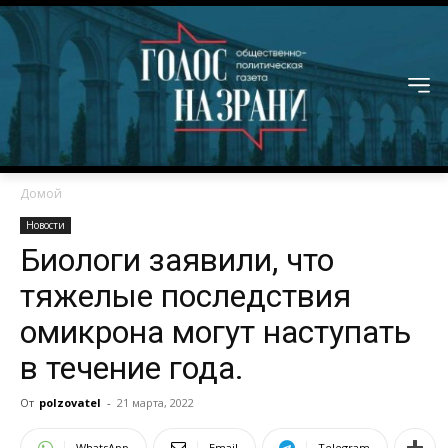
Домой
Новости
Биологи заявили, что
тяжелые последствия
омикрона могут наступать
в течение года.
От
polzovatel
-
21 марта, 2022
WhatsApp
Email
Telegram