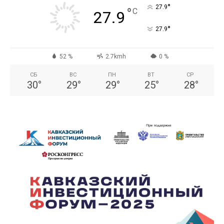
°
27.9
°
C
27.9
°
27.9
52 %
2.7kmh
0 %
СБ
ВС
ПН
ВТ
СР
30
°
29
°
29
°
25
°
28
°