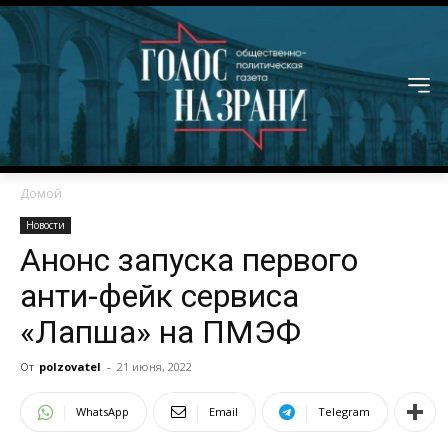
Домой
Новости
Анонс запуска первого
анти-фейк сервиса
«Лапша» на ПМЭФ
От
polzovatel
-
21 июня, 2022
WhatsApp
Email
Telegram