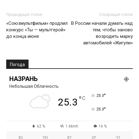
Предыдущая статья
Следующая статья
«Союзмультфильм» продлил
В России начали думать над
конкурс «Ты — мультгерой»
тем, чтобы заново
до конца июня
возродить марку
автомобилей «Жигули»
Погода
НАЗРАНЬ
Небольшая Облачность
°
25.3
°
C
25.3
°
25.3
62 %
1.6kmh
16 %
ВС
ПН
ВТ
СР
ЧТ