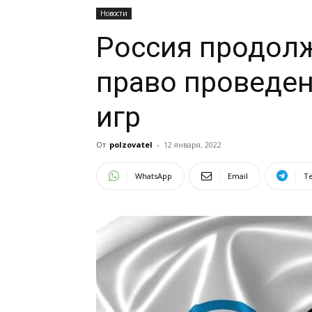
Новости
Россия продолж
право проведе
игр
От
polzovatel
-
12 января, 2022
WhatsApp
Email
T