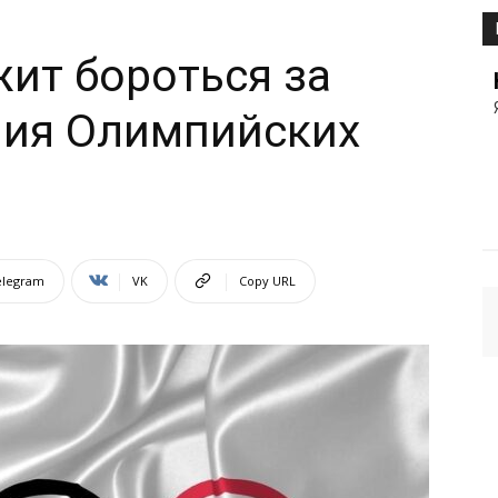
ит бороться за
ния Олимпийских
elegram
VK
Copy URL