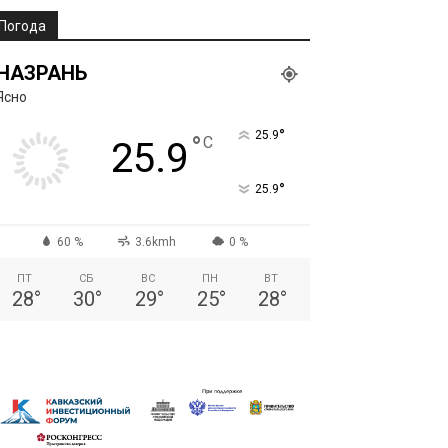
Погода
НАЗРАНЬ
Ясно
°
25.9
°
C
25.9
°
25.9
60 %
3.6kmh
0 %
ПТ
СБ
ВС
ПН
ВТ
28
°
30
°
29
°
25
°
28
°