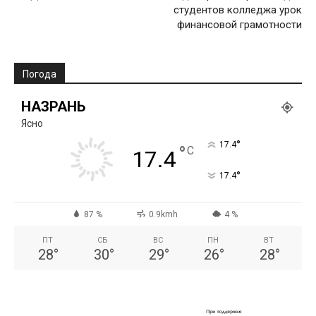
студентов колледжа урок
финансовой грамотности
Погода
НАЗРАНЬ
Ясно
°
17.4
°
C
17.4
°
17.4
87 %
0.9kmh
4 %
ПТ
СБ
ВС
ПН
ВТ
28
°
30
°
29
°
26
°
28
°