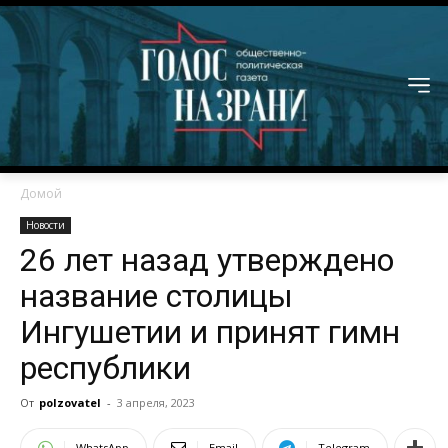
Домой
Новости
26 лет назад утверждено
название столицы
Ингушетии и принят гимн
республики
От
polzovatel
-
3 апреля, 2023
WhatsApp
Email
Telegram