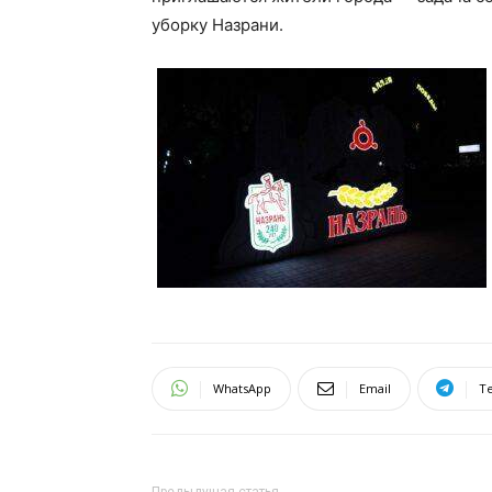
уборку Назрани.
WhatsApp
Email
T
Предыдущая статья