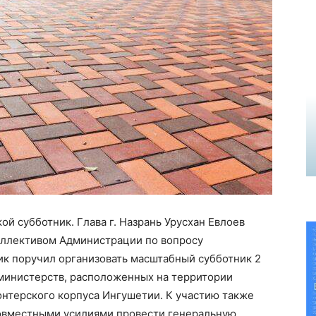
й субботник. Глава г. Назрань Урусхан Евлоев
коллективом Администрации по вопросу
ик поручил организовать масштабный субботник 2
 министерств, расположенных на территории
лонтерского корпуса Ингушетии. К участию также
овместными усилиями провести генеральную