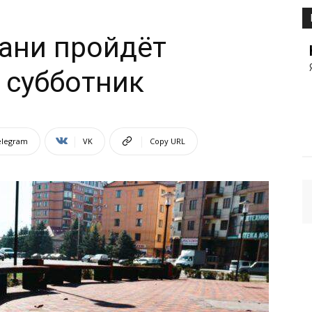
рани пройдёт
 субботник
elegram
VK
Copy URL