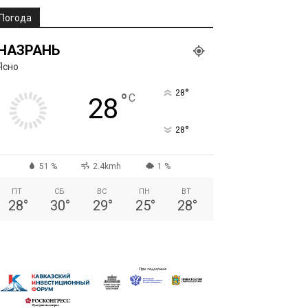
Погода
НАЗРАНЬ
Ясно
°
28
°
C
28
°
28
51 %
2.4kmh
1 %
ПТ
СБ
ВС
ПН
ВТ
28
°
30
°
29
°
25
°
28
°