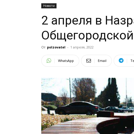
Новости
2 апреля в Наз
Общегородской
От
polzovatel
-
1 апреля, 2022
WhatsApp
Email
T