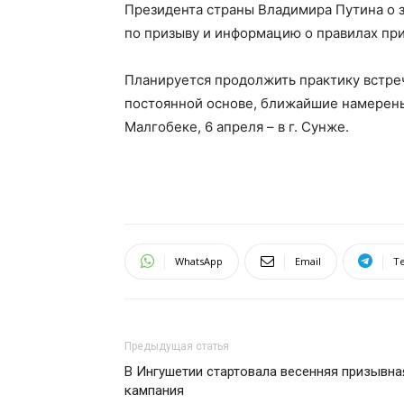
Президента страны Владимира Путина о 
по призыву и информацию о правилах пр
Планируется продолжить практику встре
постоянной основе, ближайшие намерены пр
Малгобеке, 6 апреля – в г. Сунже.
WhatsApp
Email
T
Предыдущая статья
В Ингушетии стартовала весенняя призывна
кампания