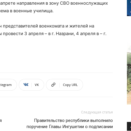
запрете направления в зону СВО военнослужащих
иема в военные училища.
ч представителей военкомата и жителей на
овести 3 апреля – в г. Назрани, 4 апреля в – г.
elegram
VK
Copy URL
Следующая статья
я
Правительство республики выполнило
поручение Главы Ингушетии о подписании