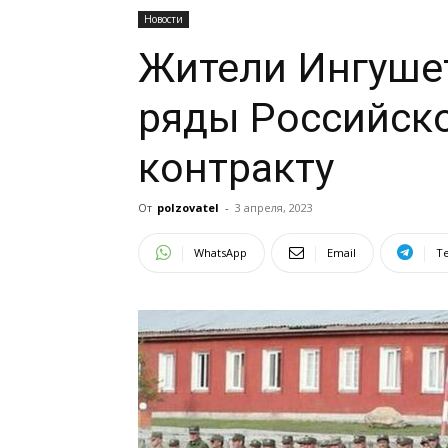
Новости
Жители Ингуше
ряды Российск
контракту
От
polzovatel
-
3 апреля, 2023
WhatsApp
Email
T