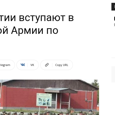
тии вступают в
ой Армии по
elegram
VK
Copy URL