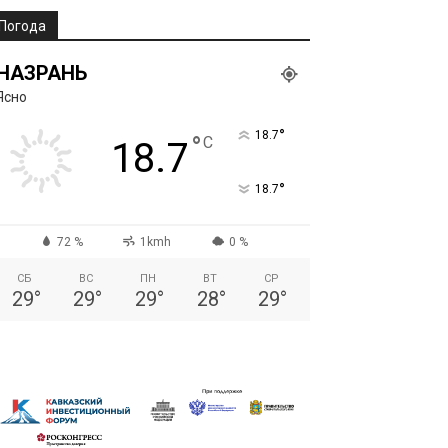
Погода
НАЗРАНЬ
Ясно
°
18.7
°
C
18.7
°
18.7
72 %
1kmh
0 %
СБ
ВС
ПН
ВТ
СР
29
°
29
°
29
°
28
°
29
°