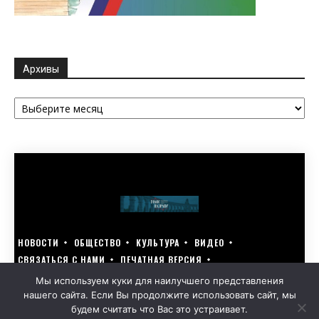
Архивы
Архивы
НОВОСТИ
ОБЩЕСТВО
КУЛЬТУРА
ВИДЕО
СВЯЗАТЬСЯ С НАМИ
ПЕЧАТНАЯ ВЕРСИЯ
ГОЛОСУЙ ЗА БЛАГОУСТРОЙСТВО СВОЕГО ГОРОДА 15–17 МАРТА
Мы используем куки для наилучшего представления
нашего сайта. Если Вы продолжите использовать сайт, мы
GOLOS-NAZRANI.RU ВСЕ ПРАВА ЗАЩИЩЕНЫ | РАЗРАБОТАНО KARTOEV.RU
будем считать что Вас это устраивает.
ПОЛИТИКА ОБРАБОТКИ ПЕРСОНАЛЬНЫХ ДАННЫХ