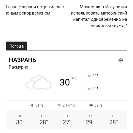
Глава Назрани встретился с
Можно ли в Ингушетии
юным рекордсменом
использовать материнский
капитал одновременно на
несколько нужд?
Погода
НАЗРАНЬ
Пасмурно
°
30
°
C
30
°
30
51 %
2.1kmh
89 %
ВС
ПН
ВТ
СР
ЧТ
30
°
28
°
27
°
29
°
28
°