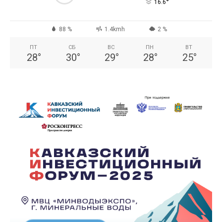
°
16.6
88 %
1.4kmh
2 %
ПТ
СБ
ВС
ПН
ВТ
28
°
30
°
29
°
28
°
25
°