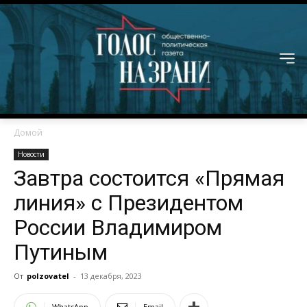
Домой
Новости
Завтра состоится «Прямая
линия» с Президентом
России Владимиром
Путиным
От
polzovatel
-
13 декабря, 2023
WhatsApp
Email