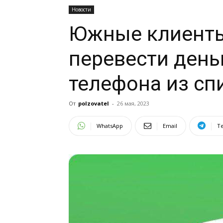
Новости
Южные клиенты
перевести день
телефона из сп
От
polzovatel
-
26 мая, 2023
WhatsApp
Email
T