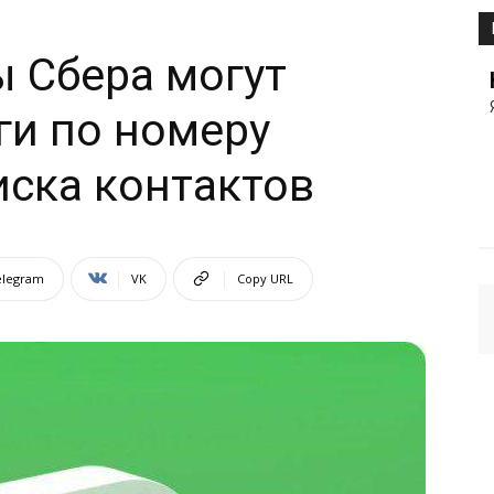
 Сбера могут
ги по номеру
иска контактов
elegram
VK
Copy URL