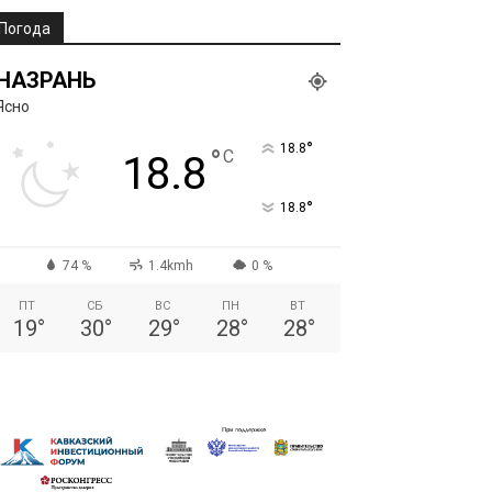
Погода
НАЗРАНЬ
Ясно
°
18.8
°
C
18.8
°
18.8
74 %
1.4kmh
0 %
ПТ
СБ
ВС
ПН
ВТ
19
°
30
°
29
°
28
°
28
°