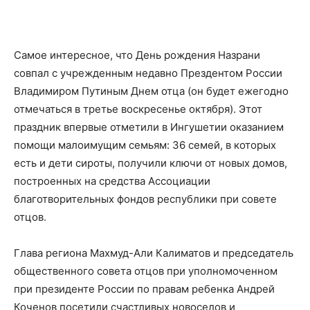
Самое интересное, что День рождения Назрани
совпал с учрежденным недавно Прездентом России
Владимиром Путиным Днем отца (
он
будет ежегодно
отмечаться в третье воскресенье октября). Этот
праздник
впервые отметили в Ингушетии оказ
анием
помощи малоимущим семьям:
36 семей, в которых
есть
и дети сироты, получили ключи от новых
домов,
построенных
на средства А
ссоциации
благотворительных фондов республики при совете
отцов.
Глава региона Махмуд-Али Калиматов и председатель
общественного совета отцов при уполномоченном
при президенте России п
о правам ребенка Андрей
Коченов посетили счастливых новоселов и