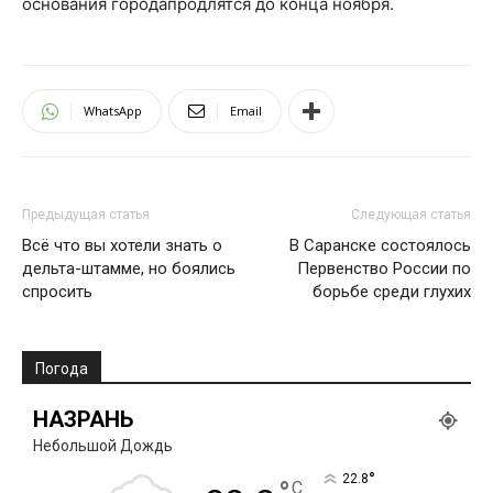
основания города
продлятся до конца ноября
.
WhatsApp
Email
Предыдущая статья
Следующая статья
Всё что вы хотели знать о
В Саранске состоялось
дельта-штамме, но боялись
Первенство России по
спросить
борьбе среди глухих
Погода
НАЗРАНЬ
Небольшой Дождь
°
22.8
C