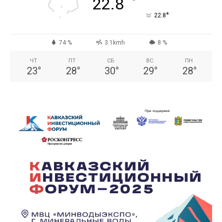
°
22.8
°
22.8
74 %
3.1kmh
8 %
ЧТ
ПТ
СБ
ВС
ПН
23
°
28
°
30
°
29
°
28
°