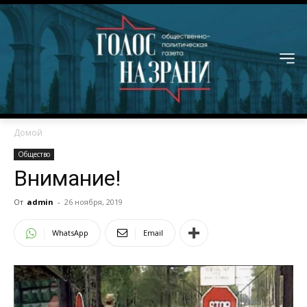
Домой
Общество
Внимание!
От
admin
-
26 ноября, 2019
WhatsApp
Email