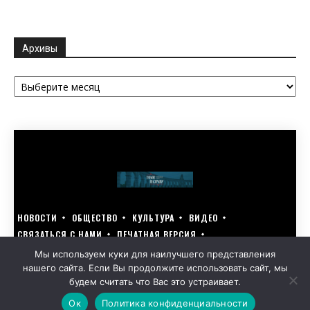
Архивы
Архивы
НОВОСТИ
ОБЩЕСТВО
КУЛЬТУРА
ВИДЕО
СВЯЗАТЬСЯ С НАМИ
ПЕЧАТНАЯ ВЕРСИЯ
ГОЛОСУЙ ЗА БЛАГОУСТРОЙСТВО СВОЕГО ГОРОДА 15–17 МАРТА
Мы используем куки для наилучшего представления
нашего сайта. Если Вы продолжите использовать сайт, мы
GOLOS-NAZRANI.RU ВСЕ ПРАВА ЗАЩИЩЕНЫ | РАЗРАБОТАНО KARTOEV.RU
будем считать что Вас это устраивает.
ПОЛИТИКА ОБРАБОТКИ ПЕРСОНАЛЬНЫХ ДАННЫХ
Ок
Политика конфиденциальности