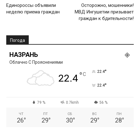
Единороссы объявили
Осторожно, мошенники!
неделю приема граждан
МВД Ингушетии призывает
граждан к бдительности!
Погода
НАЗРАНЬ
Облачно С Прояснениями
°
22.4
°
C
22.4
°
22.4
79 %
0.7kmh
56 %
ЧТ
ПТ
СБ
ВС
ПН
26
°
29
°
30
°
29
°
28
°