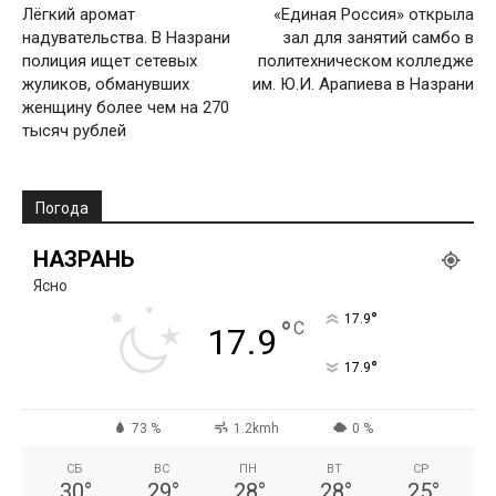
Лёгкий аромат
«Единая Россия» открыла
надувательства. В Назрани
зал для занятий самбо в
полиция ищет сетевых
политехническом колледже
жуликов, обманувших
им. Ю.И. Арапиева в Назрани
женщину более чем на 270
тысяч рублей
Погода
НАЗРАНЬ
Ясно
°
17.9
°
C
17.9
°
17.9
73 %
1.2kmh
0 %
СБ
ВС
ПН
ВТ
СР
30
°
29
°
28
°
28
°
25
°