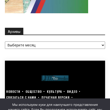
Архивы
Архивы
НОВОСТИ
ОБЩЕСТВО
КУЛЬТУРА
ВИДЕО
СВЯЗАТЬСЯ С НАМИ
ПЕЧАТНАЯ ВЕРСИЯ
ГОЛОСУЙ ЗА БЛАГОУСТРОЙСТВО СВОЕГО ГОРОДА 15–17 МАРТА
Мы используем куки для наилучшего представления
нашего сайта. Если Вы продолжите использовать сайт, мы