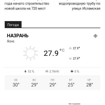
года начато строительство
водопроводную трубу по
новой школа на 720 мест
улице Исламская
Погода
НАЗРАНЬ
Ясно
°
27.9
°
C
27.9
°
27.9
52 %
2.7kmh
0 %
СБ
ВС
ПН
ВТ
СР
30
°
29
°
29
°
25
°
28
°