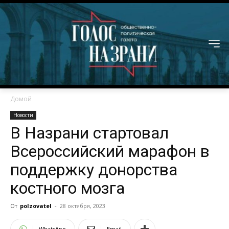
Домой
Новости
В Назрани стартовал
Всероссийский марафон в
поддержку донорства
костного мозга
От
polzovatel
-
28 октября, 2023
WhatsApp
Email