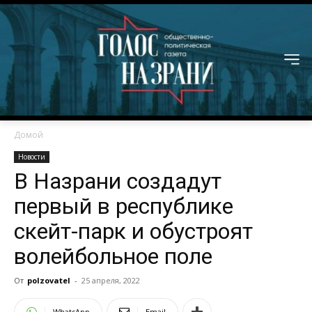
Домой
Новости
В Назрани создадут
первый в республике
скейт-парк и обустроят
волейбольное поле
От
polzovatel
-
25 апреля, 2022
WhatsApp
Email