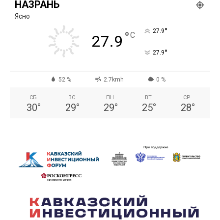
НАЗРАНЬ
Ясно
°
27.9
°
C
27.9
°
27.9
52 %
2.7kmh
0 %
СБ
ВС
ПН
ВТ
СР
30
°
29
°
29
°
25
°
28
°