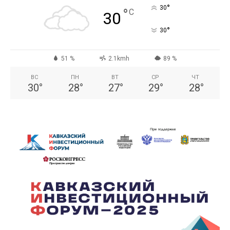
°
30
°
C
30
°
30
51 %
2.1kmh
89 %
ВС
ПН
ВТ
СР
ЧТ
30
°
28
°
27
°
29
°
28
°