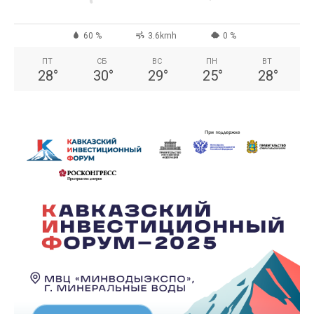
60 %
3.6kmh
0 %
ПТ
СБ
ВС
ПН
ВТ
28
°
30
°
29
°
25
°
28
°