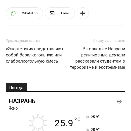
WhatsApp
Email
Предыдущая статья
Следующая статья
«Энергетики» представляют
В колледже Назрани
собой безалкогольную или
религиозные деятели
слабоалкогольную смесь
рассказали студентам о
терроризме и экстремизме
Погода
НАЗРАНЬ
Ясно
°
25.9
°
C
25.9
°
25.9