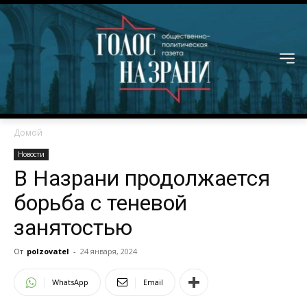
Домой
Новости
В Назрани продолжается
борьба с теневой
занятостью
От
polzovatel
-
24 января, 2024
WhatsApp
Email