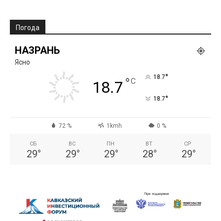
Погода
НАЗРАНЬ
Ясно
°
18.7
°
C
18.7
°
18.7
72 %
1kmh
0 %
СБ
ВС
ПН
ВТ
СР
29
°
29
°
29
°
28
°
29
°