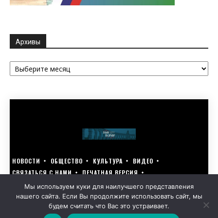
Архивы
Архивы
НОВОСТИ
ОБЩЕСТВО
КУЛЬТУРА
ВИДЕО
СВЯЗАТЬСЯ С НАМИ
ПЕЧАТНАЯ ВЕРСИЯ
ГОЛОСУЙ ЗА БЛАГОУСТРОЙСТВО СВОЕГО ГОРОДА 15–17 МАРТА
Мы используем куки для наилучшего представления
нашего сайта. Если Вы продолжите использовать сайт, мы
GOLOS-NAZRANI.RU ВСЕ ПРАВА ЗАЩИЩЕНЫ | РАЗРАБОТАНО KARTOEV.RU
будем считать что Вас это устраивает.
ПОЛИТИКА ОБРАБОТКИ ПЕРСОНАЛЬНЫХ ДАННЫХ