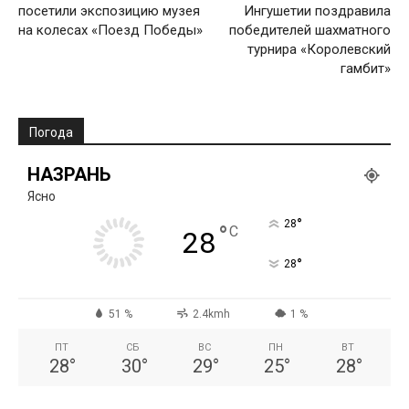
посетили экспозицию музея
Ингушетии поздравила
на колесах «Поезд Победы»
победителей шахматного
турнира «Королевский
гамбит»
Погода
НАЗРАНЬ
Ясно
°
28
°
C
28
°
28
51 %
2.4kmh
1 %
ПТ
СБ
ВС
ПН
ВТ
28
°
30
°
29
°
25
°
28
°