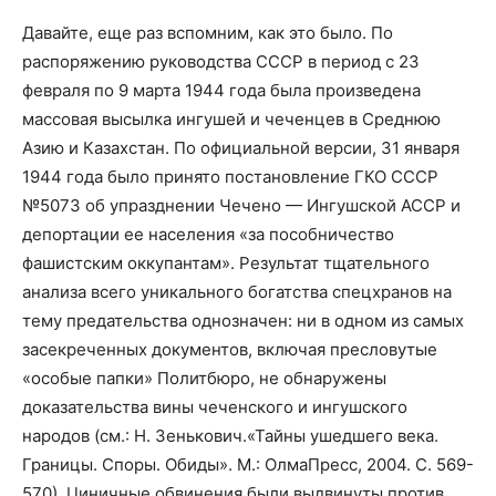
Давайте, еще раз вспомним, как это было. По
распоряжению руководства СССР в период с 23
февраля по 9 марта 1944 года была произведена
массовая высылка ингушей и чеченцев в Среднюю
Азию и Казахстан. По официальной версии, 31 января
1944 года было принято постановление ГКО СССР
№5073 об упразднении Чечено — Ингушской АССР и
депортации ее населения «за пособничество
фашистским оккупантам». Результат тщательного
анализа всего уникального богатства спецхранов на
тему предательства однозначен: ни в одном из самых
засекреченных документов, включая пресловутые
«особые папки» Политбюро, не обнаружены
доказательства вины чеченского и ингушского
народов (см.: Н. Зенькович.«Тайны ушедшего века.
Границы. Споры. Обиды». М.: ОлмаПресс, 2004. С. 569-
570). Циничные обвинения были выдвинуты против