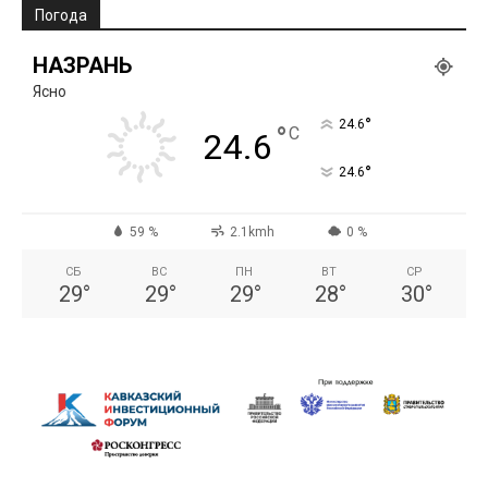
Погода
НАЗРАНЬ
Ясно
°
24.6
°
C
24.6
°
24.6
59 %
2.1kmh
0 %
СБ
ВС
ПН
ВТ
СР
29
°
29
°
29
°
28
°
30
°