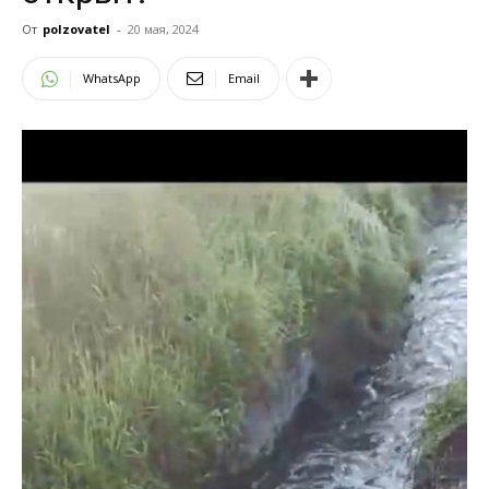
От
polzovatel
-
20 мая, 2024
WhatsApp
Email