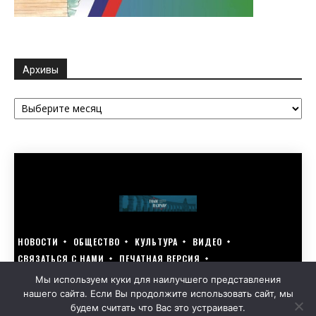
Архивы
Архивы
НОВОСТИ
ОБЩЕСТВО
КУЛЬТУРА
ВИДЕО
СВЯЗАТЬСЯ С НАМИ
ПЕЧАТНАЯ ВЕРСИЯ
ГОЛОСУЙ ЗА БЛАГОУСТРОЙСТВО СВОЕГО ГОРОДА 15–17 МАРТА
Мы используем куки для наилучшего представления
нашего сайта. Если Вы продолжите использовать сайт, мы
GOLOS-NAZRANI.RU ВСЕ ПРАВА ЗАЩИЩЕНЫ | РАЗРАБОТАНО KARTOEV.RU
будем считать что Вас это устраивает.
ПОЛИТИКА ОБРАБОТКИ ПЕРСОНАЛЬНЫХ ДАННЫХ