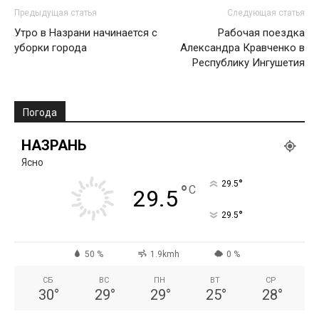
Предыдущая статья
Следующая статья
Утро в Назрани начинается с
Рабочая поездка
уборки города
Александра Кравченко в
Республику Ингушетия
Погода
НАЗРАНЬ
Ясно
°
29.5
°
C
29.5
°
29.5
50 %
1.9kmh
0 %
СБ
ВС
ПН
ВТ
СР
30
°
29
°
29
°
25
°
28
°