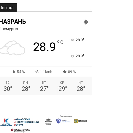
Погода
НАЗРАНЬ
Пасмурно
°
28.9
°
C
28.9
°
28.9
54 %
1.1kmh
89 %
ВС
ПН
ВТ
СР
ЧТ
30
°
28
°
27
°
29
°
28
°