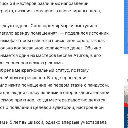
ались 38 мастеров различных направлений
крафта, вязания, гончарного и ювелирного дела,
е двух недель. Спонсором ярмарки выступило
латило аренду помещения», — поделился источник.
ным фактором является поиск спонсоров, так как
вольно колоссальное количество денег. Обычно
мается один из мастеров Беслан Атигов, в его
в, спонсоров и заказ рекламы.
 обрела межрегиональный статус, поэтому
лей других регионов. В ходе проведения
ло найти помещение на первом этаже с пандусом,
м для людей с нарушениями в опорно-двигательной
, самое приятное, когда мастера радостно делятся
ют о появлении целевой аудитории, настроенной
м и 5 лет вышивкой, однако впервые участвовала