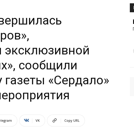
авершилась
ров»,
я эксклюзивной
х», сообщили
 газеты «Сердало»
мероприятия
elegram
VK
Copy URL