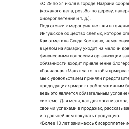
«С 29 по 31 июля в городе Назрани собр
(кожаного дела, резьбы по дереву, папер
бисероплетения и т. д.).
Подготовки к мероприятию шли в течени
Ингушское общество слепых, которое оп
Как отметила Савда Костоева, немаловаж
в целом на ярмарку уходит на мелочи до
финансовыми вопросами организации зани
обязанности входит привлечение блогеро
«Гончарная «Малх» за то, чтобы ярмарка
мы с удовольствием приняли представите
предыдущих ярмарок проблематичным бы
ведь это является обязательным условие
системе. Для меня, как для организатора
своими успехами в продажах, рассказыва
и в дальнейшем покупать продукцию.
«Более 10 лет занимаюсь бисероплетение