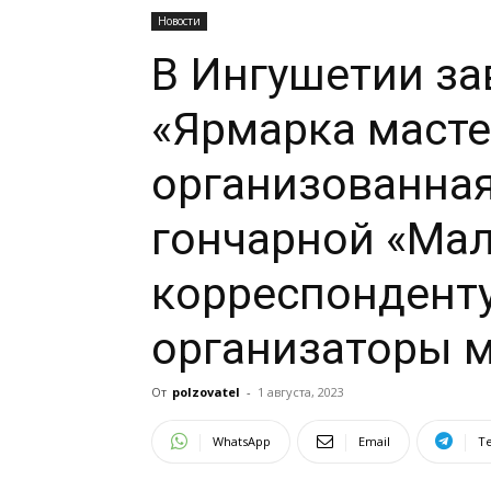
Новости
В Ингушетии з
«Ярмарка масте
организованна
гончарной «Мал
корреспонденту
организаторы 
От
polzovatel
-
1 августа, 2023
WhatsApp
Email
T