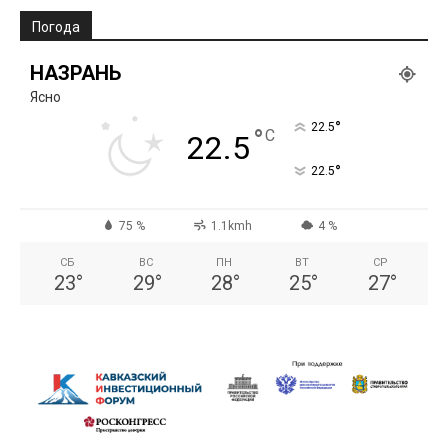
Погода
НАЗРАНЬ
Ясно
°
22.5
°
C
22.5
°
22.5
75 %
1.1kmh
4 %
СБ
ВС
ПН
ВТ
СР
23
°
29
°
28
°
25
°
27
°