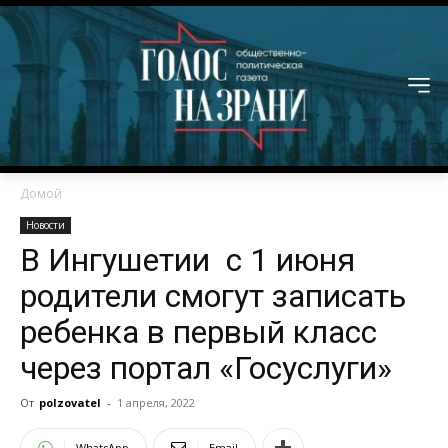
Домой
Новости
В Ингушетии с 1 июня
родители смогут записать
ребенка в первый класс
через портал «Госуслуги»
От
polzovatel
-
1 апреля, 2022
WhatsApp
Email