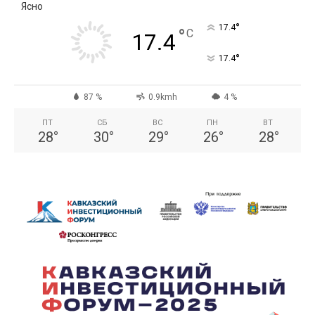
Ясно
°
17.4
°
C
17.4
°
17.4
87 %
0.9kmh
4 %
ПТ
СБ
ВС
ПН
ВТ
28
°
30
°
29
°
26
°
28
°