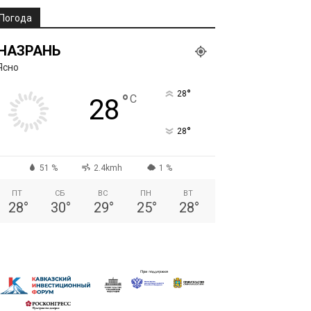
Погода
НАЗРАНЬ
Ясно
°
28
°
C
28
°
28
51 %
2.4kmh
1 %
ПТ
СБ
ВС
ПН
ВТ
28
°
30
°
29
°
25
°
28
°