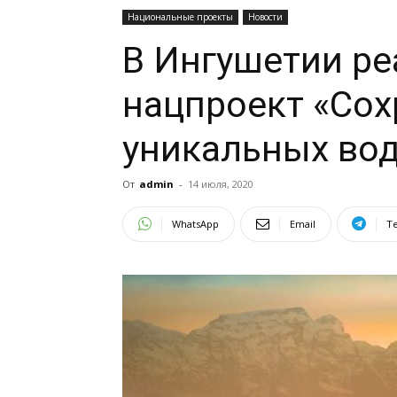
Национальные проекты
Новости
В Ингушетии ре
нацпроект «Сох
уникальных во
От
admin
-
14 июля, 2020
WhatsApp
Email
T