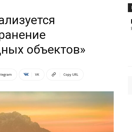
ализуется
ранение
дных объектов»
elegram
VK
Copy URL