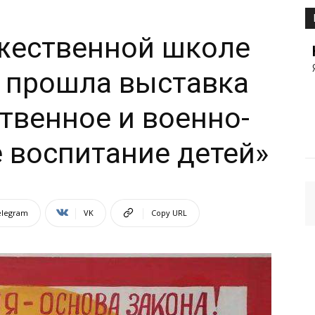
ожественной школе
 прошла выставка
твенное и военно-
 воспитание детей»
elegram
VK
Copy URL