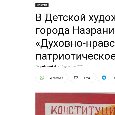
Новости
В Детской худ
города Назрани
«Духовно-нравс
патриотическое
От
polzovatel
-
15 декабря, 2023
WhatsApp
Email
T