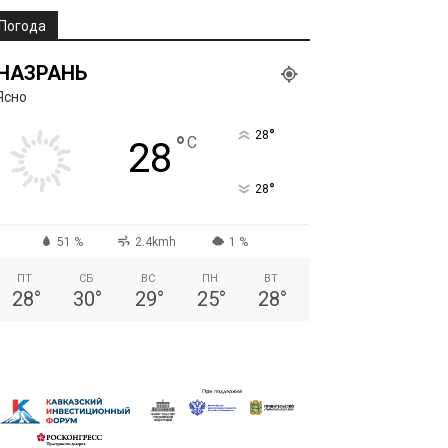
Погода
НАЗРАНЬ
Ясно
°
28
°
C
28
°
28
51 %
2.4kmh
1 %
ПТ
СБ
ВС
ПН
ВТ
28
°
30
°
29
°
25
°
28
°