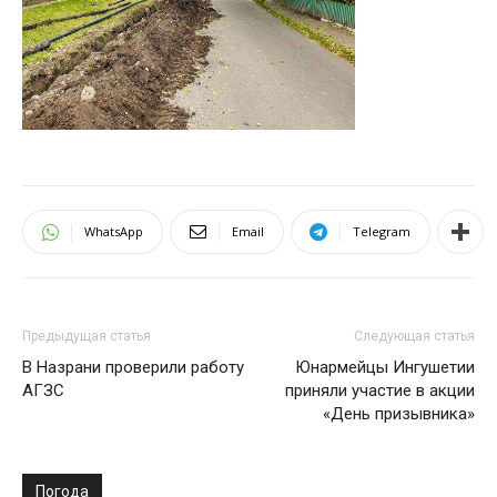
WhatsApp
Email
Telegram
Предыдущая статья
Следующая статья
В Назрани проверили работу
Юнармейцы Ингушетии
АГЗС
приняли участие в акции
«День призывника»
Погода