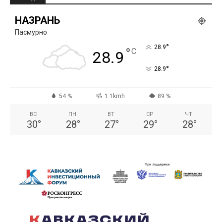
НАЗРАНЬ
Пасмурно
°
28.9
°
C
28.9
°
28.9
54 %
1.1kmh
89 %
ВС
ПН
ВТ
СР
ЧТ
30
°
28
°
27
°
29
°
28
°