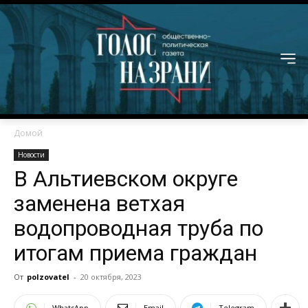
Домой
Новости
В Альтиевском округе
заменена ветхая
водопроводная труба по
итогам приема граждан
От
polzovatel
-
20 октября, 2023
WhatsApp
Email
Telegram