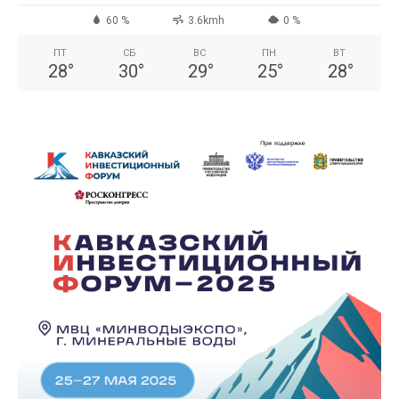
60 %
3.6kmh
0 %
ПТ
СБ
ВС
ПН
ВТ
28
°
30
°
29
°
25
°
28
°