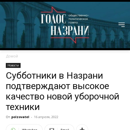
Домой
Новости
Субботники в Назрани
подтверждают высокое
качество новой уборочной
техники
От
polzovatel
-
16 апреля, 2022
WhatsApp
Email