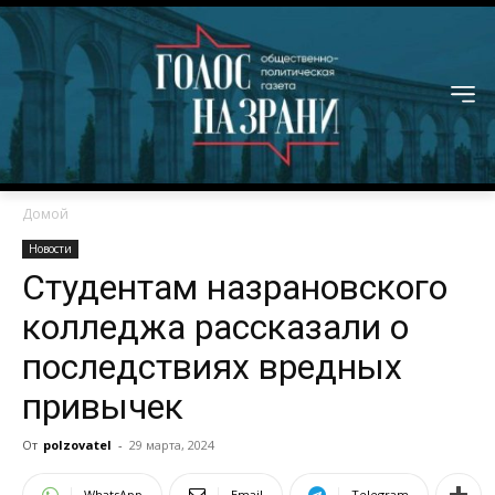
Домой
Новости
Студентам назрановского
колледжа рассказали о
последствиях вредных
привычек
От
polzovatel
-
29 марта, 2024
WhatsApp
Email
Telegram