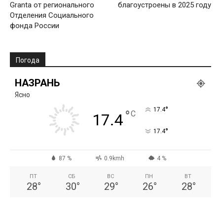
Granta от регионального
благоустроены в 2025 году
Отделения Социального
фонда России
Погода
НАЗРАНЬ
Ясно
°
17.4
°
C
17.4
°
17.4
87 %
0.9kmh
4 %
ПТ
СБ
ВС
ПН
ВТ
28
°
30
°
29
°
26
°
28
°