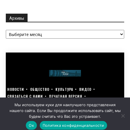
Архивы
Архивы
НОВОСТИ
ОБЩЕСТВО
КУЛЬТУРА
ВИДЕО
СВЯЗАТЬСЯ С НАМИ
ПЕЧАТНАЯ ВЕРСИЯ
ГОЛОСУЙ ЗА БЛАГОУСТРОЙСТВО СВОЕГО ГОРОДА 15–17 МАРТА
Мы используем куки для наилучшего представления
нашего сайта. Если Вы продолжите использовать сайт, мы
GOLOS-NAZRANI.RU ВСЕ ПРАВА ЗАЩИЩЕНЫ | РАЗРАБОТАНО KARTOEV.RU
будем считать что Вас это устраивает.
ПОЛИТИКА ОБРАБОТКИ ПЕРСОНАЛЬНЫХ ДАННЫХ
Ок
Политика конфиденциальности