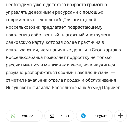
необходимо уже
с детского возраста
грамотно
управлять денежными ресурсами с помощью
современных технологий
. Д
ля этих целей
Россельхозбанк предлага
е
т
под
растающему
поколению
собственный плат
е
жный инструмент
—
б
анковск
ую
карт
у, которая
более практична в
использовании, чем наличные деньги
.
«Своя карта» от
Россельхозбанка
позволяет
подростку
не только
расс
читываться
в магазинах
и
кафе
, но и
научиться
разумно
распоряжаться своими накоплениями
»,
—
отметил начальник отдела продаж и обслуживания
Ингушского филиала Россельхозбанк Ахмед Парчиев.
WhatsApp
Email
Telegram