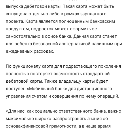
выпуска дебетовой карты
.
Такая
карта может быть
выпущена отдельно либо в рамках зарплатного
проекта. Карта является полноценным банковским
продуктом, подросток может оформить ее
самостоятельно в офисе банка.
Д
анн
ая карта станет
для ребенка безопасной альтернативой наличным при
ежедневных расходах.
По функционалу карта для подрастающего поколения
полностью повторяет возможность стандартной
дебетовой карты. Также владельцу карты будет
доступен «Мобильный банк» для дистанционного
управления счетом и совершения по нему операций.
«
Для
нас
,
как социально ответственно
го
банк
а
, важно
максимально широко
распространять
знания
об
основ
ах
финансовой грамотности,
а в наше время