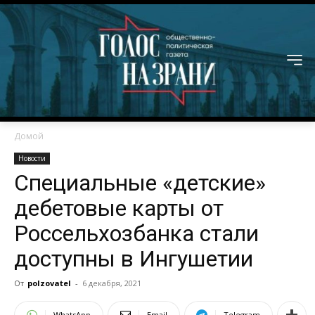
Домой
Новости
Специальные «детские»
дебетовые карты от
Россельхозбанка стали
доступны в Ингушетии
От
polzovatel
-
6 декабря, 2021
WhatsApp
Email
Telegram