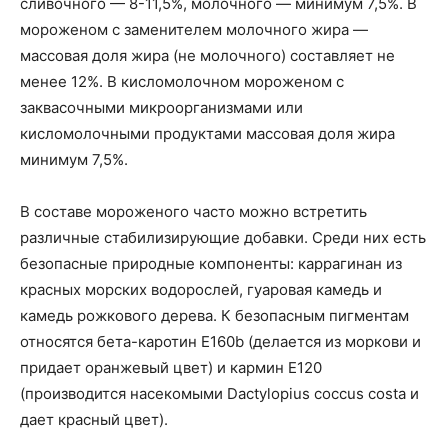
сливочного — 8-11,5%, молочного — минимум 7,5%. В
мороженом с заменителем молочного жира —
массовая доля жира (не молочного) составляет не
менее 12%. В кисломолочном мороженом с
заквасочными микроорганизмами или
кисломолочными продуктами массовая доля жира
минимум 7,5%.
В составе мороженого часто можно встретить
различные стабилизирующие добавки.
Среди них есть
безопасные природные компоненты:
каррагинан
из
красных морских водорослей,
гуаровая
камедь и
камедь рожкового дерева. К безопасным пигментам
относятся бета-каротин Е160b (делается из моркови и
придает оранжевый цвет) и кармин Е120
(производится насекомыми
Dactylopius
coccus
costa
и
дает красный цвет).