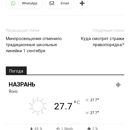
WhatsApp
Email
Предыдущая статья
Следующая статья
Минпросвещения отменило
Куда смотрят стражи
традиционные школьные
правопорядка?
линейки 1 сентября
Погода
НАЗРАНЬ
Ясно
°
27.7
°
C
27.7
°
27.7
65 %
1.5kmh
2 %