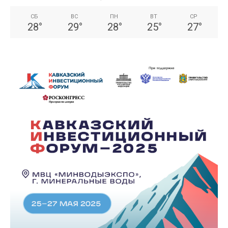
СБ
ВС
ПН
ВТ
СР
28
°
29
°
28
°
25
°
27
°