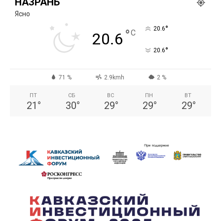
НАЗРАНЬ
Ясно
°
20.6
°
C
20.6
°
20.6
71 %
2.9kmh
2 %
ПТ
СБ
ВС
ПН
ВТ
21
°
30
°
29
°
29
°
29
°