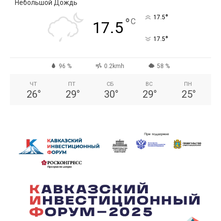
Небольшой Дождь
°
17.5
°
C
17.5
°
17.5
96 %
0.2kmh
58 %
ЧТ
ПТ
СБ
ВС
ПН
26
°
29
°
30
°
29
°
25
°