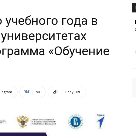
 учебного года в
 университетах
ограмма «Обучение
elegram
VK
Copy URL