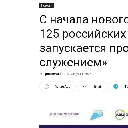
Новости
С начала нового
125 российских
запускается пр
служением»
От
polzovatel
-
31 августа, 2023
WhatsApp
Email
T