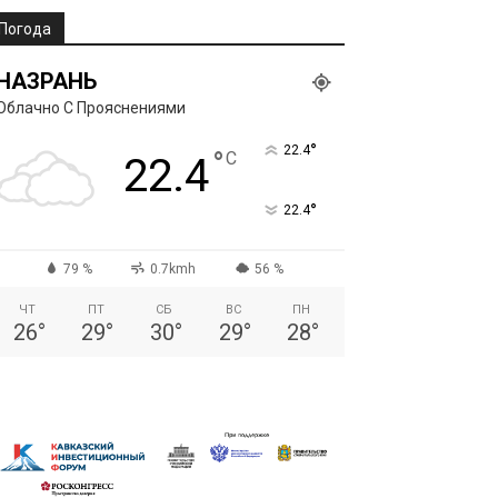
Погода
НАЗРАНЬ
Облачно С Прояснениями
°
22.4
°
C
22.4
°
22.4
79 %
0.7kmh
56 %
ЧТ
ПТ
СБ
ВС
ПН
26
°
29
°
30
°
29
°
28
°